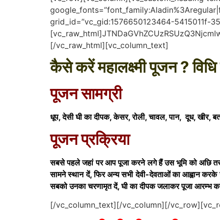
google_fonts=”font_family:Aladin%3Aregula
grid_id=”vc_gid:1576650123464-5415011f-35
[vc_raw_html]JTNDaGVhZCUzRSUzQ3Njc
[/vc_raw_html][vc_column_text]
कैसे करें महालक्ष्मी पूजन ? विधि
पूजन सामग्री
धूप, देसी घी का दीपक, केसर, रोली, चावल, पान, दूध, खीर, ब
पूजन प्रक्रिया
सबसे पहले जहां पर आप पूजा करने लगे हैं उस भूमि को अछि तरह 
सामने स्थान दें, फिर अन्य सभी देवी-देवताओं का आह्वान करके
सबको उनका चरणामृत दें, घी का दीपक जलाकर पूजा आरम्भ क
[/vc_column_text][/vc_column][/vc_row][vc_