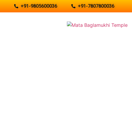
+91-9805600036
+91-7807800036