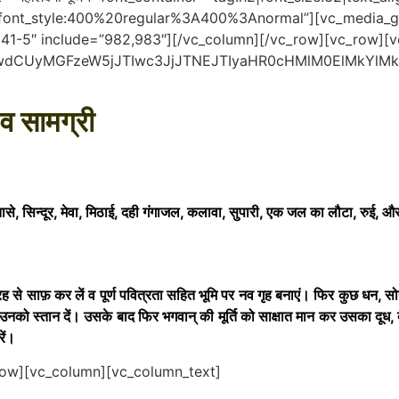
r|font_style:400%20regular%3A400%3Anormal”][vc_media_g
41-5″ include=”982,983″][/vc_column][/vc_row][vc_row][
mlwdCUyMGFzeW5jJTIwc3JjJTNEJTIyaHR0cHMlM0ElMk
 व सामग्री
तासे, सिन्दूर, मेवा, मिठाई, दही गंगाजल, कलावा, सुपारी, एक जल का लौटा, रुई
से साफ़ कर लें व पूर्ण पवित्रता सहित भूमि पर नव गृह बनाएं। फिर कुछ धन, सोना, 
 उनको स्तान दें। उसके बाद फिर भगवान् की मूर्ति को साक्षात मान कर उसका दूध
रें।
row][vc_column][vc_column_text]