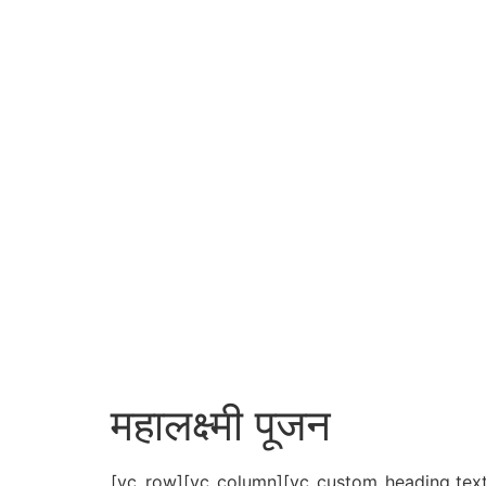
महालक्ष्मी पूजन
[vc_row][vc_column][vc_custom_heading text=”म