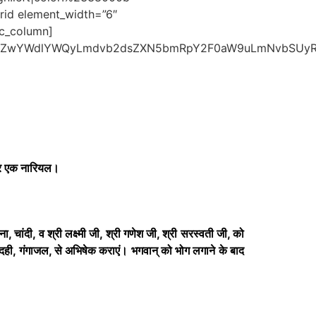
rid element_width=”6″
vc_column]
YlMkZwYWdlYWQyLmdvb2dsZXN5bmRpY2F0aW9uLmNvbSU
, और एक नारियल।
चांदी, व श्री लक्ष्मी जी, श्री गणेश जी, श्री सरस्वती जी, को
, दही, गंगाजल, से अभिषेक कराएं। भगवान् को भोग लगाने के बाद