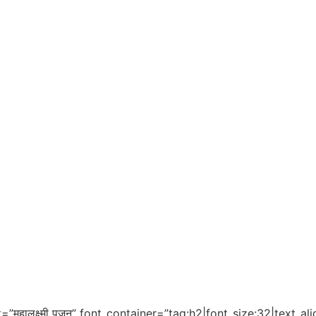
हालक्ष्मी पूजन” font_container=”tag:h2|font_size:32|text_al