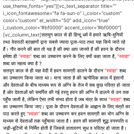
use_theme_fonts=”yes”][vc_text_separator title=””
i_icon_fontawesome=”fa fa-sun-o” i_color=”custom”
color=”custom” el_width=”50″ add_icon=”true”
i_custom_color=”#bf0000″ accent_color=”#bf0000″]
[vc_column_text]
सतयुग काल से ही हिन्दू धर्म में हमारे ऋषि-मुनियों
तथा वेदपाठी ब्राह्मणों द्वारा सबसे ज्यादा पूजा-पाठ तथा यज्ञ किये जाते रहे
हैं। गौर करने की बात तो यह है की क्या आप जानते हैं की हवन के दौरान
हमेशा ही
“स्वाहा”
शब्द का उच्चारण करने के लिए क्यों कहा जाता है,
“स्वाहा”
शब्द का महत्व क्या है ?
सतयुग काल से ही यज्ञ वेदी में हवन सामग्री डालने के दौरान
“स्वाहा”
शब्द
का उच्चारण किया जाता था। माना जाता है की ऋग्वैदिक काल में इंसानों
और देवताओं के बीच माध्यम रूप से अग्नि के तेज में सब कुछ पवित्र हो जाता
है ओर देवताओं को समर्पित की गई वस्तु हवन की अग्नि में डालने से उन तक
पहुँच जाती है, लेकिन ऐसा तभी संभव होता है जब मंत्र के साथ
“स्वाहा”
शब्द
का उच्चारण किया जाए। पूजा के दौरान देवताओं के आह्वान के लिए मंत्रों का
पाठ करते हुए
“स्वाहा”
शब्द का उच्चारण कर हवन सामग्री का भोग अग्नि के
माध्यम से देवताओं तक पहुँचाया जाता है। हवन की सामग्री शुद्ध वनस्पति व
जड़ी-बूटियों से निर्मित होती है जिससे वातावरण सुध व पवित्र हो जाता है।