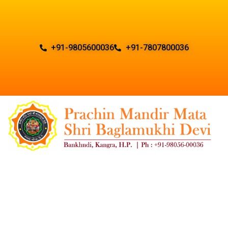
+91-9805600036
+91-7807800036