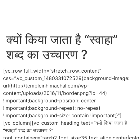
क्यों किया जाता है “स्वाहा”
शब्द का उच्चारण ?
[vc_row full_width=”stretch_row_content”
css=”.vc_custom_1480331072529{background-image:
url(http://templeinhimachal.com/wp-
content/uploads/2016/11/border.png?id=44)
!important;background-position: center
!important;background-repeat: no-repeat
!important;background-size: contain !important;}”]
[vc_column][vc_custom_heading text=”क्यों किया जाता है
“स्वाहा“ शब्द का उच्चारण ?”
font_container=”tag:h2|font_size:35|text_align:center|co