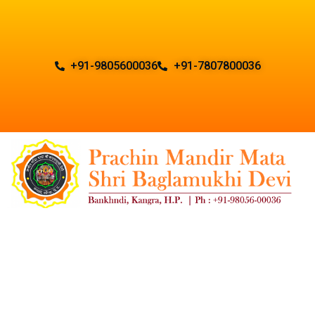
+91-9805600036
+91-7807800036