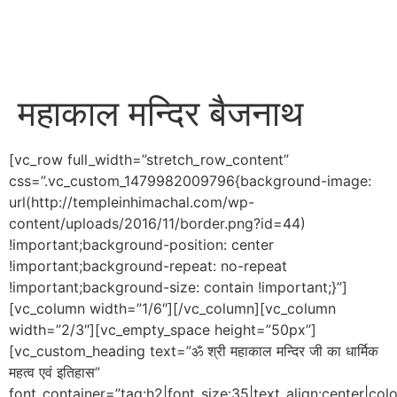
महाकाल मन्दिर बैजनाथ
[vc_row full_width=”stretch_row_content”
css=”.vc_custom_1479982009796{background-image:
url(http://templeinhimachal.com/wp-
content/uploads/2016/11/border.png?id=44)
!important;background-position: center
!important;background-repeat: no-repeat
!important;background-size: contain !important;}”]
[vc_column width=”1/6″][/vc_column][vc_column
width=”2/3″][vc_empty_space height=”50px”]
[vc_custom_heading text=”ॐ श्री महाकाल मन्दिर जी का धार्मिक
महत्व एवं इतिहास”
font_container=”tag:h2|font_size:35|text_align:center|co