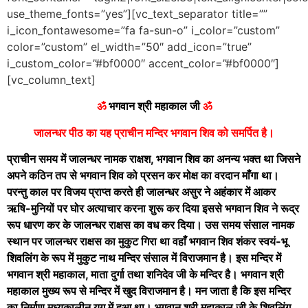
use_theme_fonts=”yes”][vc_text_separator title=””
i_icon_fontawesome=”fa fa-sun-o” i_color=”custom”
color=”custom” el_width=”50″ add_icon=”true”
i_custom_color=”#bf0000″ accent_color=”#bf0000″]
[vc_column_text]
ॐ
भगवान श्री महाकाल जी
ॐ
जालन्धर पीठ का यह प्राचीन मन्दिर भगवान शिव को समर्पित है।
प्राचीन समय में जालन्धर नामक राक्षश, भगवान शिव का अनन्य भक्त था जिसने
अपने कठिन तप से भगवान शिव को प्रसन कर मोक्ष का वरदान माँगा था।
परन्तु काल पर विजय प्राप्त करते ही जालन्धर असुर ने अहंकार में आकर
ऋषि-मुनियों पर घोर अत्याचार करना शुरू कर दिया इससे भगवान शिव ने रूद्र
रूप धारण कर के जालन्धर राक्षस का वध कर दिया। उस समय संसाल नामक
स्थान पर जालन्धर राक्षस का मुकुट गिरा था वहाँ भगवान शिव शंकर स्वयं-भू
शिवलिंग के रूप में मुकुट नाथ मन्दिर संसाल में विराजमान है। इस मन्दिर में
भगवान श्री महाकाल, माता दुर्गा तथा शनिदेव जी के मन्दिर है। भगवान श्री
महाकाल मुख्य रूप से मन्दिर में खुद विराजमान है। मन जाता है कि इस मन्दिर
का निर्माण मध्यकालीन युग में हुआ था। भगवान श्री महाकाल जी के शिवलिंग