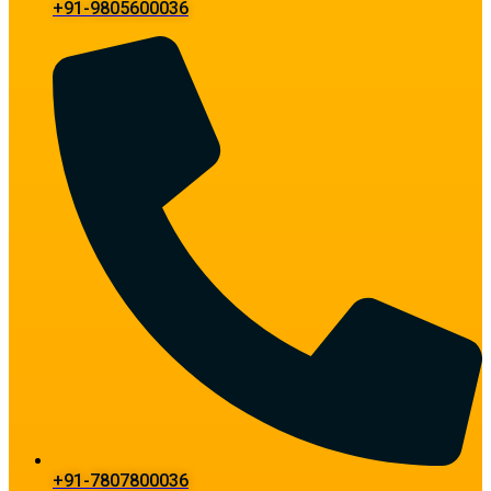
+91-9805600036
+91-7807800036