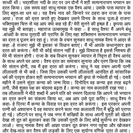
साध्वी थी। भद्रशीला नदी के तट पर उन दोनों ने श्री सत्यनारायण भगवान का
व्रत किया। उस समय वहां साधु नामक एक वैश्य आया। उसके पास व्यापार के
लिए बहुत-सा धन था। वह वैश्य नाव को किनारे पर ठहरा कर राजा के पास
आया। राजा को व्रत करते हुए देखकर उसने विनय के साथ पूजा-हे राजन!
भक्तियुक्त चित्त से यह आप क्या कह रहे हैं? मेरी सुनने की इच्छा है। कृपया आप
यह मुझे भी बताइए। महाराज उल्कामुख ने कहा – हे साधु वैश्य! मैं अपने बंधु
-बांधवों के साथ पुत्रदी की प्राप्ति के लिए महा शक्तिमान सत्यनारायण भगवान
का व्रत व् पूजन कर रहा हूं। राजा के वचन सुनकर साधु नामक वैश्य ने आदर से
कहा -हे राजन! मुझे भी इसका सं विधान बताएं। मैं भी आपके कथानुसार इस
व्रत को करूंगा। मेरी भी कोई संतान नहीं है। मुझे विश्वास है इससे निश्चय ही
मेरे भी संतान होगी। राजा के सब विधान सुनकर व्यापार से निवृत्त हो वैश्य आनंद
के साथ अपने घर आया। वैश्य व्रत का समाचार सुनाया और प्रण किया कि जब
मेरे संतान होगी, तब मैं इस व्रत को करुंगा। साधु ने यह वचन अपनी पत्नी
लीलावती से भी कहे। जिस दिन उसकी पत्नी लीलावती आनंदित हो सांसारिक
धर्म की प्रवृत्त होकर श्री सत्यनारायण भगवान की कृपा से गर्भवती हो गई। दसवें
महीने में उसने सुंदर कन्या को जन्म दिया। दिनोदिन वह कन्या इस तरह बढ़ने
लगी, जैसे शुक्ल पक्ष का चंद्रमा बढ़ता है। कन्या का नाम कलावंती रखा गया।
तब लीलावती ने मीठे शब्दों में अपने पति को स्मरण दिलाया कि आपने जो भगवान
का व्रत करने का संकल्प किया था, अब आप उसे पूरा करिए। साधु वैश्य ने
कहा- हे प्रिय! मैं कन्या के विवाह पर इस व्रत को करूंगा। इस प्रकार अपनी
पत्नी को अश्वासन दे वह व्यापार करने चला गया कलावती पित् मैं बृद्धि को प्राप्त
हो गई। लौटाने पर साधु ने जब नगर में सखियों के साथ अपनी पुत्री को खेलते
देखा तो दूत को बुलाकर कहा कि उसकी पुत्री के लिए कोई सुयोग्य वर देखकर
लाओ। साधु नामक वैश्य की आज्ञा पाकर दूत कंचन नगर पहुंचा और खोजकर
और देख-भाल कर वैश्य की लड़की के लिए एक सुयोग्य वणिक पुत्र ले आया।