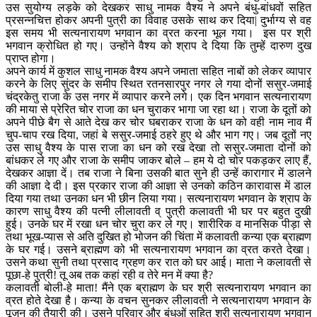
उस सुयोग्य लड़के को देखकर साधु नामक वैश्य ने अपने बंधु-बांधवों सहित
प्रसन्नचित्त होकर अपनी पुत्री का विवाह उसके साथ कर दिया| दुर्भाग्य से वह
इस समय भी सत्यनारायण भगवान का व्रत करना भूल गया। इस पर श्री
भगवान क्रोधित हो गए। उन्होंने वैश्य को श्राप दे दिया कि तुम्हें दारुण दुख
प्राप्त होगा।
अपने कार्य में कुशल साधु नामक वैश्य अपने जमाता सहित नाबों को लेकर व्यापार
करने के लिए सुंदर के समीप स्थित रतनसारपुर नगर ले गया दोनों ससुर-जमाई
चंद्रकेतु राजा के उस नगर में व्यापार करने लगे। एक दिन भगवान सत्यनारायण
की माया से प्रेरित चोर राजा का धन चुराकर भागा जा रहा था। राजा के दूतों को
अपने पीछे बैग से आते देख कर चोर घबराकर राजा के धन को वही नाम नाव मैं
चुप-चाप रख दिया, जहां बे ससुर-जमाई ठहरे हुए थे और भाग गए। जब दूतों नए
उस साधु वैश्य के पास राजा का धन को रख देखा तो ससुर-जमाता दोनों को
बांधकर ले गए और राजा के समीप जाकर बोले – हम ये दो चोर पकड़कर लाए हैं,
देखकर आज्ञा दें।
तब राजा ने बिना उसकी बात सुने ही उन्हें कारागार में डालने
की आज्ञा दे दी। इस प्रकार राजा की आज्ञा से उनको कठिन कारावास में डाल
दिया गया तथा उनका धन भी छीन लिया गया। सत्यनारायण भगवान के श्राप के
कारण साधु वैश्य की पत्नी लीलावती व् पुत्री कलावती भी घर पर बहुत दुखी
हुई। उनके घर में रखा धन चोर चुरा कर ले गए। शारीरिक व मानसिक पीड़ा से
तथा भूख-प्यास से अति दुखित हो भोजन की चिंता में कलावती कन्या एक ब्राह्मण
के घर गई। उसने ब्राह्मण को भी सत्यनारायण भगवान का व्रत करते देखा।
उसने कथा सुनी तथा प्रसाद ग्रहण कर रात को घर आई। माता ने कलावती से
पूछा-हे पुत्री! तू अब तक कहां रही व तेरे मन में क्या है?
कलावती बोली-हे माता! मैंने एक ब्राह्मण के घर श्री सत्यनारायण भगवान का
व्रत होते देखा है। कन्या के वचन सुनकर लीलावती ने सत्यनारायण भगवान के
पूजन की तैयारी की। उसने परिवार और बंधुओं सहित श्री सत्यनारायण भगवान