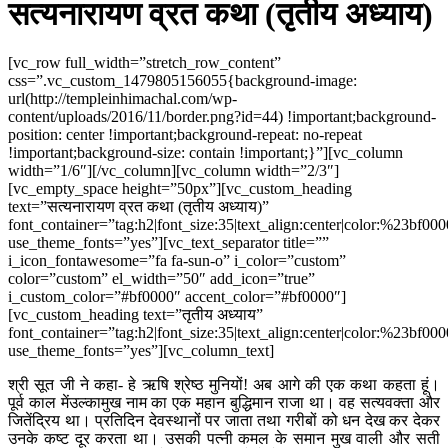
सत्यनारायण व्रत कथा (तृतीय अध्याय)
[vc_row full_width=”stretch_row_content”
css=”.vc_custom_1479805156055{background-image:
url(http://templeinhimachal.com/wp-
content/uploads/2016/11/border.png?id=44) !important;background-
position: center !important;background-repeat: no-repeat
!important;background-size: contain !important;}”][vc_column
width=”1/6″][/vc_column][vc_column width=”2/3″]
[vc_empty_space height=”50px”][vc_custom_heading
text=”सत्यनारायण व्रत कथा (तृतीय अध्याय)”
font_container=”tag:h2|font_size:35|text_align:center|color:%23bf00
use_theme_fonts=”yes”][vc_text_separator title=””
i_icon_fontawesome=”fa fa-sun-o” i_color=”custom”
color=”custom” el_width=”50″ add_icon=”true”
i_custom_color=”#bf0000″ accent_color=”#bf0000″]
[vc_custom_heading text=”तृतीय अध्याय”
font_container=”tag:h2|font_size:35|text_align:center|color:%23bf00
use_theme_fonts=”yes”][vc_column_text]
श्री सूत जी ने कहा- हे ऋषि श्रेष्ठ मुनियों! अब आगे की एक कथा कहता हूं।
पूर्व काल मेंउल्कामुख नाम का एक महान बुद्धिमान राजा था। वह सत्यवक्ता और
जितेंद्रिय था। प्रतिदिन देवस्थानों पर जाता तथा गरीबों को धन देख कर देकर
उनके कष्ट दूर करता था। उसकी पत्नी कमल के समान मुख वाली और सती