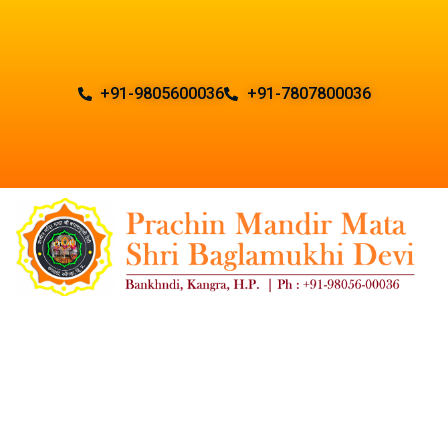
+91-9805600036
+91-7807800036