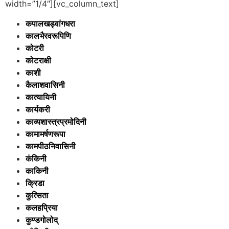
width=”1/4″][vc_column_text]
कपालखड्वांगधरा
कालभैरवरूपिणि
कोटरी
कोटराक्षी
काशी
कैलाशवासिनी
कात्यायिनी
कार्यकरी
काव्यशास्त्रप्रमोदिनी
कामामर्षणरूपा
कामपीठनिवासिनी
कंकिनी
काकिनी
क्रिडा
कुत्सिता
कलहप्रिया
कुण्डगोलोद्