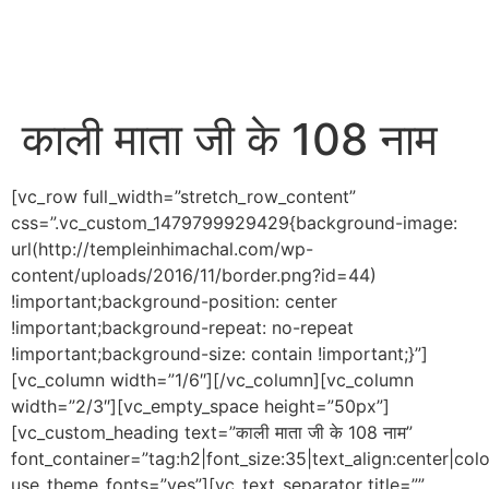
काली माता जी के 108 नाम
[vc_row full_width=”stretch_row_content”
css=”.vc_custom_1479799929429{background-image:
url(http://templeinhimachal.com/wp-
content/uploads/2016/11/border.png?id=44)
!important;background-position: center
!important;background-repeat: no-repeat
!important;background-size: contain !important;}”]
[vc_column width=”1/6″][/vc_column][vc_column
width=”2/3″][vc_empty_space height=”50px”]
[vc_custom_heading text=”काली माता जी के 108 नाम”
font_container=”tag:h2|font_size:35|text_align:center|co
use_theme_fonts=”yes”][vc_text_separator title=””