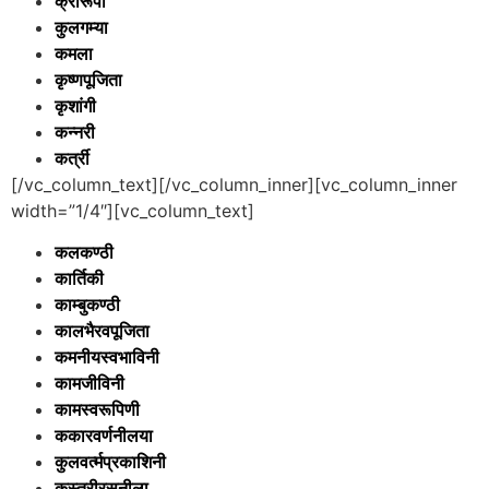
क्रींरूपा
कुलगम्या
कमला
कृष्णपूजिता
कृशांगी
कन्नरी
कर्त्री
[/vc_column_text][/vc_column_inner][vc_column_inner
width=”1/4″][vc_column_text]
कलकण्ठी
कार्तिकी
काम्बुकण्ठी
कालभैरवपूजिता
कमनीयस्वभाविनी
कामजीविनी
कामस्वरूपिणी
ककारवर्णनीलया
कुलवर्त्मप्रकाशिनी
कस्तूरीरसनीला