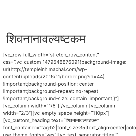
शिवनानावल्यष्टकम
[vc_row full_width=”stretch_row_content”
css=”.vc_custom_1479548876091{background-image:
url(http://templeinhimachal.com/wp-
content/uploads/2016/11/border.png?id=44)
!important;background-position: center
!important;background-repeat: no-repeat
!important;background-size: contain !important;}”]
[vc_column width=”1/6″][/vc_column][vc_column
width=”2/3″][vc_empty_space height=”110px”]
[vc_custom_heading text=”शिवनानावल्यष्टकम”
font_container=”tag:h2|font_size:35|text_align:center|co
use_theme_fonts=”yes”][vc_text_separator title=””