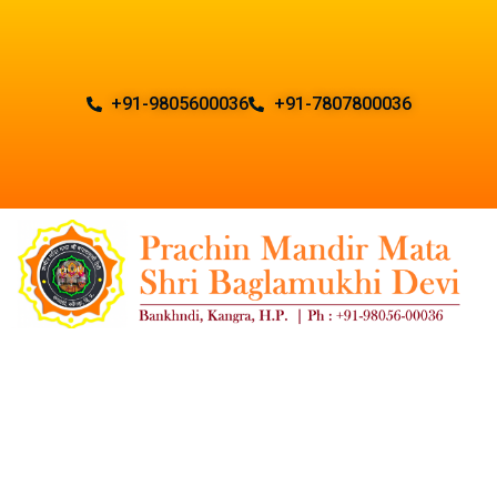
+91-9805600036
+91-7807800036