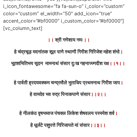
i_icon_fontawesome=”fa fa-sun-o” i_color=”custom”
color=”custom” el_width=”50″ add_icon=”true”
accent_color=”#bf0000″ i_custom_color=”#bf0000″]
[vc_column_text]
।।
श्री गणेशाय नमः
।।
हे चंद्रचूड़ मदनांतक शूल पाणे स्थाणौ गिरीश गिरिजेश महेश शंभो
।
भूतशभितिभय सूदन मामनाथं संसार दुःख गहनाज्ज्गदीश रक्ष
।।१।।
हे पार्वती ह्रदयवक्कम चन्द्रमौले भुताधिप प्रथमनाथ गिरीश जाप
।
हे वामदेव भव रुद्र पिनाकपाणे संसार
।।२।।
हे नीलकंठ वृषभध्वज पंचक्ल लिकेश शेषवलय परमयेश शर्व
।
हे धूर्जटे पशुपत्ते गिरिजापते मां संसार
।।३।।