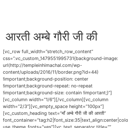
आरती अम्बे गौरी जी की
[vc_row full_width=”stretch_row_content”
css=”.vc_custom_1479551995731{background-image:
url(http://templeinhimachal.com/wp-
content/uploads/2016/11/border.png?id=44)
!important;background-position: center
!important;background-repeat: no-repeat
!important;background-size: contain !important;}”]
[vc_column width=”1/6″][/vc_column][vc_column
width=”2/3″][vc_empty_space height=”100px”]
[vc_custom_heading text=”माँ अम्बे गौरी जी की आरती”
font_container=”tag:h2|font_size:35|text_align:center|co
use_theme_fonts=”yes”][vc_text_separator title=””