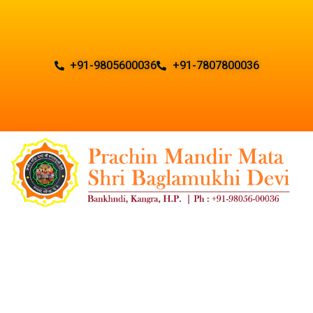
+91-9805600036
+91-7807800036