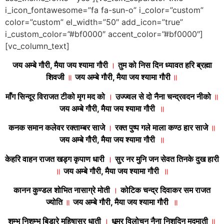
i_icon_fontawesome=”fa fa-sun-o” i_color=”custom”
color=”custom” el_width=”50″ add_icon=”true”
i_custom_color=”#bf0000″ accent_color=”#bf0000″]
[vc_column_text]
जय अम्बे गौरी, मैया जय श्यामा गौरी
।
तुम को निस दिन ध्यावत हरि ब्रह्मा
शिवजी
॥
जय अम्बे गौरी, मैया जय श्यामा गौरी
॥
माँग सिन्दूर विराजत टीको मृग मद को
।
उज्ज्वल से दो नैना चन्द्रवदन नीको
॥
जय अम्बे गौरी, मैया जय श्यामा गौरी
॥
कनक समान कलेवर रक्ताम्बर साजे
।
रक्त पुष्प गले माला कण्ठ हार साजे
॥
जय अम्बे गौरी, मैया जय श्यामा गौरी
॥
केहरि वाहन राजत खड्ग कृपाण धारी
।
सुर नर मुनि जन सेवत तिनके दुख हारी
॥
जय अम्बे गौरी, मैया जय श्यामा गौरी
॥
कानन कुण्डल शोभित नासाग्रे मोती
।
कोटिक चन्द्र दिवाकर सम राजत
ज्योति
॥
जय अम्बे गौरी, मैया जय श्यामा गौरी
॥
शम्भु निशम्भु बिडारे महिषासुर धाती
।
धूम्र विलोचन नैना निशदिन मदमाती
॥