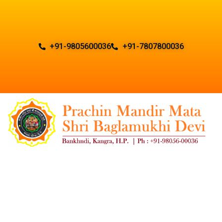
+91-9805600036
+91-7807800036