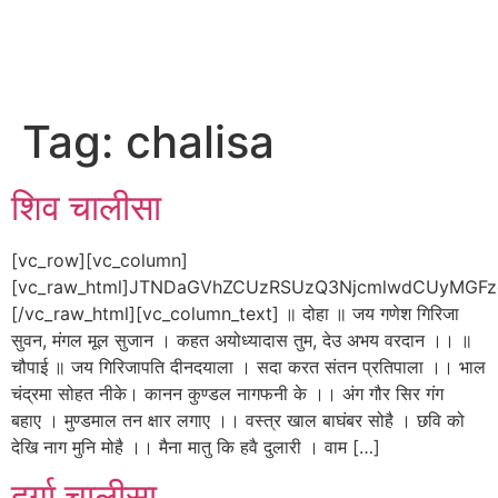
Tag:
chalisa
शिव चालीसा
[vc_row][vc_column]
[vc_raw_html]JTNDaGVhZCUzRSUzQ3NjcmlwdCUyMG
[/vc_raw_html][vc_column_text] ॥ दोहा ॥ जय गणेश गिरिजा
सुवन, मंगल मूल सुजान । कहत अयोध्यादास तुम, देउ अभय वरदान ।। ॥
चौपाई ॥ जय गिरिजापति दीनदयाला । सदा करत संतन प्रतिपाला ।। भाल
चंद्रमा सोहत नीके। कानन कुण्डल नागफनी के ।। अंग गौर सिर गंग
बहाए । मुण्डमाल तन क्षार लगाए ।। वस्त्र खाल बाघंबर सोहै । छवि को
देखि नाग मुनि मोहै ।। मैना मातु कि हवै दुलारी । वाम […]
दुर्गा चालीसा