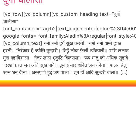
[vc_row][vc_column][vc_custom_heading text=”दुर्गा
चालीसा”
font_container=”tag:h2|text_align:center|color:%23ff4c00
google_fonts=”font_family:Aladin%3Aregular|font_styl
[vc_column_text] नमो नमो दुर्गे सुख करनी। नमो नमो अम्बे दुःख
हरनी॥ निरंकार है ज्योति तुम्हारी। तिहूँ लोक फैली उजियारी॥ शशि ललाट
मुख महाविशाला। नेत्र लाल भृकुटि विकराला॥ रूप मातु को अधिक सुहावे।
दरश करत जन अति सुख पावे॥ तुम संसार शक्ति लय कीना। पालन हेतु
अन्न धन दीना॥ अन्नपूर्णा हुई जग पाला। तुम ही आदि सुन्दरी बाला॥ […]