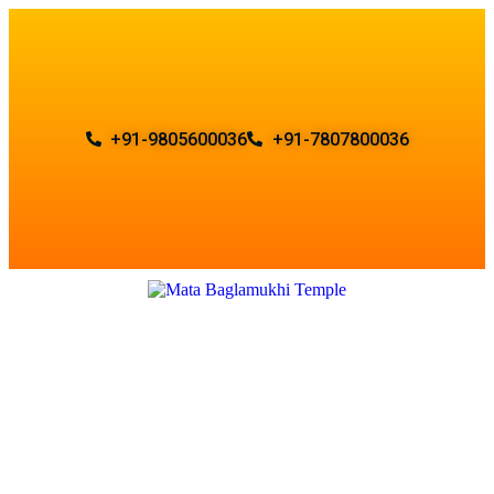
+91-9805600036
+91-7807800036