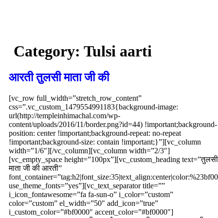
Category:
Tulsi aarti
आरती तुलसी माता जी की
[vc_row full_width=”stretch_row_content”
css=”.vc_custom_1479554991183{background-image:
url(http://templeinhimachal.com/wp-
content/uploads/2016/11/border.png?id=44) !important;background-
position: center !important;background-repeat: no-repeat
!important;background-size: contain !important;}”][vc_column
width=”1/6″][/vc_column][vc_column width=”2/3″]
[vc_empty_space height=”100px”][vc_custom_heading text=”तुलसी
माता जी की आरती”
font_container=”tag:h2|font_size:35|text_align:center|color:%23bf0
use_theme_fonts=”yes”][vc_text_separator title=””
i_icon_fontawesome=”fa fa-sun-o” i_color=”custom”
color=”custom” el_width=”50″ add_icon=”true”
i_custom_color=”#bf0000″ accent_color=”#bf0000″]