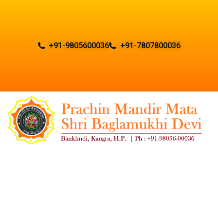
+91-9805600036
+91-7807800036