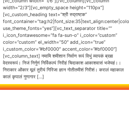
[vc_column width=”1/6″][/vc_column][vc_column
width=”2/3″][vc_empty_space height=”110px”]
[vc_custom_heading text=”श्री रुद्राष्टक”
font_container=”tag:h2|font_size:35|text_align:center|co
use_theme_fonts=”yes”][vc_text_separator title=””
i_icon_fontawesome=”fa fa-sun-o” i_color=”custom”
color=”custom” el_width=”50″ add_icon=”true”
i_custom_color=”#bf0000″ accent_color=”#bf0000″]
[vc_column_text] नमामि शमीशान निर्वाण रूपं विभुं व्यापकं ब्रह्म
वेदस्वरूपं। निजं निर्गुणं निर्विकल्पं निरीहं चिदाकाश आकाशवासं भजेयहं।।
निराकार ओंकार मूलं तुरीयं गिरिजा ज्ञान गोतीतमीशं गिरीशं। करालं महाकाल
कालं कृपालं गुणागार […]